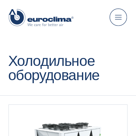
Холодильное
оборудование