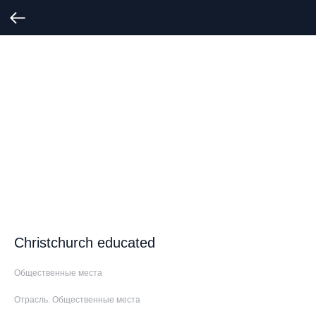
Christchurch educated
Общественные места
Отрасль: Общественные места