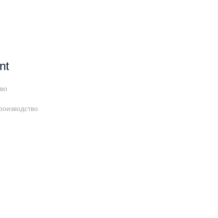
nt
во
роизводство